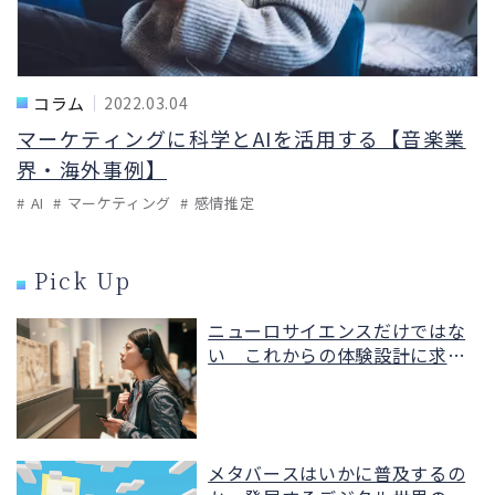
コラム
2022.03.04
マーケティングに科学とAIを活用する【音楽業
界・海外事例】
AI
マーケティング
感情推定
Pick Up
ニューロサイエンスだけではな
い これからの体験設計に求め
られる視点【海外事例】
メタバースはいかに普及するの