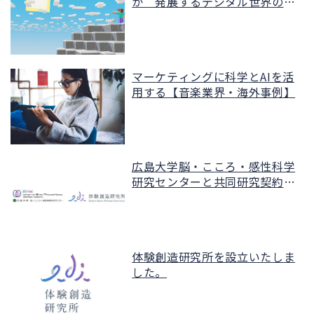
か 発展するデジタル世界の体
験
マーケティングに科学とAIを活
用する【音楽業界・海外事例】
広島大学脳・こころ・感性科学
研究センターと共同研究契約を
締結
体験創造研究所を設立いたしま
した。